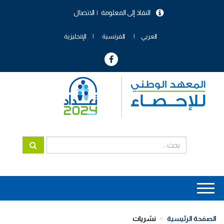
تجاوز
النفاذ إلى المعلومة
الاتصال
إلى
menu
المحتوى
header
الرئيسي
العربي
الفرنسية
الإنجليزية
Main
navigation
الصفحة الرئيسية
نشريات