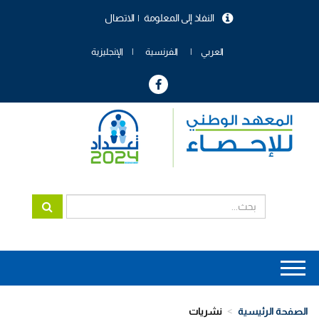
تجاوز
النفاذ إلى المعلومة
الاتصال
إلى
menu
المحتوى
header
الرئيسي
العربي
الفرنسية
الإنجليزية
Main
navigation
الصفحة الرئيسية
نشريات