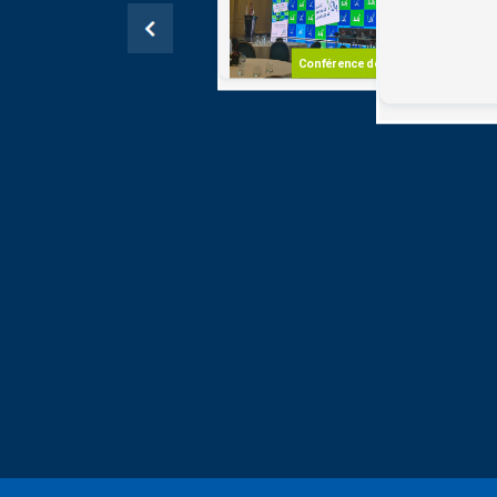
Recense
Populati
Hôte l'a
Conférence de presse