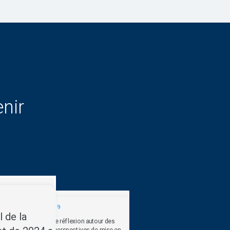
nir
10/06/2019
 de la
Atelier de réflexion autour des
défis et perspectives de mise en