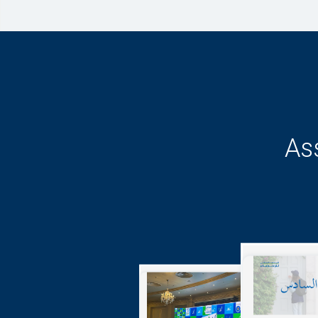
As
17-05-2
Publicat