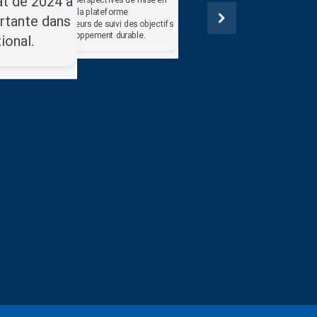
at de 2024 a
place de la plateforme
rtante dans
d’indicateurs de suivi des objectifs
Atelier
de développement durable.
ional.