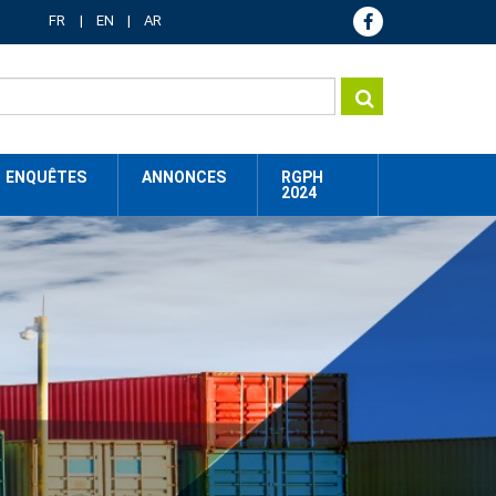
FR
EN
AR
ENQUÊTES
ANNONCES
RGPH
2024