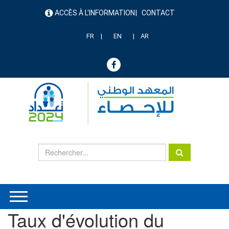
Aller
ACCÈS À L'INFORMATION
CONTACT
au
menu
contenu
header
principal
FR
EN
AR
Taux d'évolution du