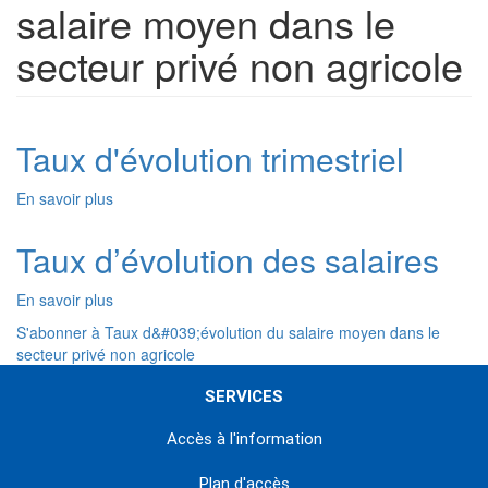
salaire moyen dans le
secteur privé non agricole
Taux d'évolution trimestriel
En savoir plus
sur
Taux
d'évolution
Taux d’évolution des salaires
trimestriel
En savoir plus
sur
Taux
S'abonner à Taux d&#039;évolution du salaire moyen dans le
d’évolution
secteur privé non agricole
des
salaires
SERVICES
Accès à l'information
Plan d'accès