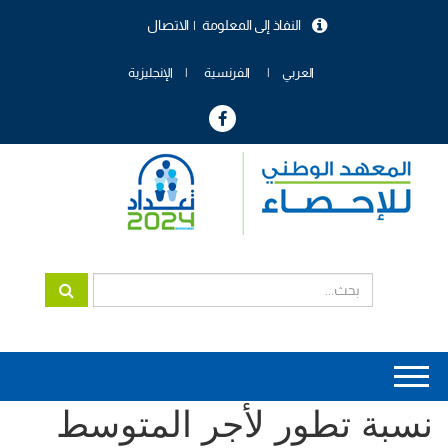
تجاوز
النفاذ إلى المعلومة
الاتصال
إلى
menu
المحتوى
header
الرئيسي
العربي
الفرنسية
الإنجليزية
Main
نسبة تطور لأجر المتوسط
navigation