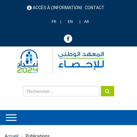
Aller
ACCÈS À L'INFORMATION
CONTACT
au
menu
contenu
header
principal
FR
EN
AR
Accueil
Publications