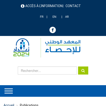
Aller
ACCÈS À L'INFORMATION
CONTACT
au
menu
contenu
header
principal
FR
EN
AR
Accueil
Publications