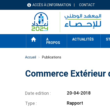
Aller
ACCÈS À L'INFORMATION
CONTACT
menu
au
contenu
header
principal
ACCUEIL
A
ACTUALITÉS
ST
PROPOS
Accueil
Publications
Commerce Extérieur d
20-04-2018
Date edition
Rapport
Type