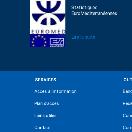
Statistiques
EuroMéditerranéennes
Lire la suite
SERVICES
OUT
Accès à l'information
Banq
Plan d'accès
Rec
Liens utiles
Con
Contact
Comm