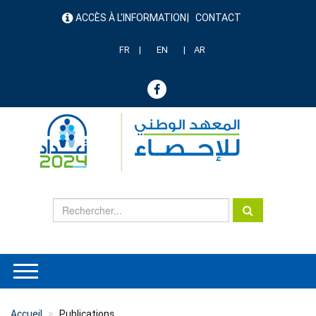
Aller
ACCÈS À L'INFORMATION
CONTACT
au
menu
contenu
header
principal
FR
EN
AR
Accueil
Publications