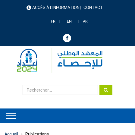
Aller
ACCÈS À L'INFORMATION
CONTACT
au
menu
contenu
header
principal
FR
EN
AR
Accueil
Publications