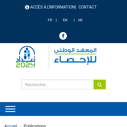
Aller
ACCÈS À L'INFORMATION
CONTACT
au
menu
contenu
header
principal
FR
EN
AR
Accueil
Publications