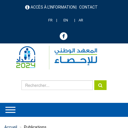
Aller
ACCÈS À L'INFORMATION
CONTACT
au
menu
contenu
header
principal
FR
EN
AR
Accueil
Publications