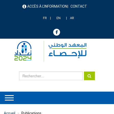
Aller
ACCÈS À L'INFORMATION
CONTACT
au
menu
contenu
header
principal
FR
EN
AR
Accueil
Publications