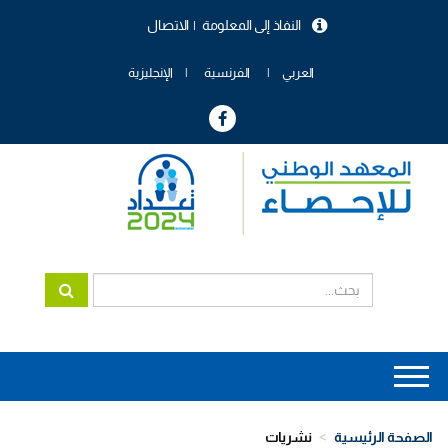
تجاوز
النفاذ إلى المعلومة
الاتصال
إلى
menu
المحتوى
header
الرئيسي
العربي
الفرنسية
الإنجليزية
Main
navigation
الصفحة الرئيسية
نشريات