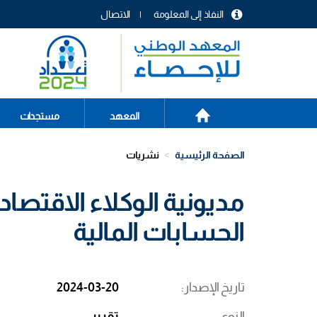
تجاوز
النفاذ إلى المعلومة
الاتصال
إلى
menu
المحتوى
header
الرئيسي
الصفحة
Main
المعهد
مستجدات
الرئيسية
navigation
الصفحة الرئيسية
نشريات
مديونية الوكلاء الاقتصاد
الحسابات المالية
تاريخ الإصدار
2024-03-20
النوع
تقرير