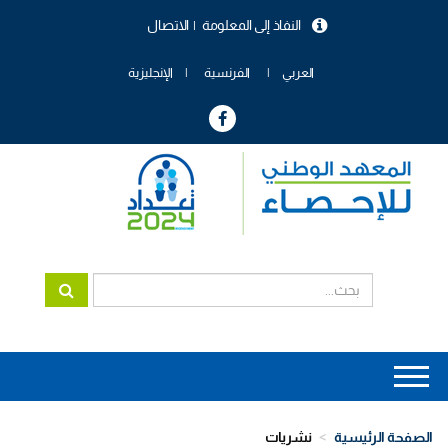
تجاوز
النفاذ إلى المعلومة
الاتصال
إلى
menu
المحتوى
header
الرئيسي
العربي
الفرنسية
الإنجليزية
Main
navigation
الصفحة الرئيسية
نشريات