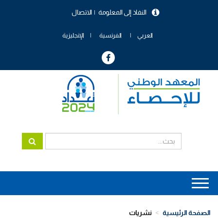
تجاوز
النفاذ إلى المعلومة
الاتصال
إلى
menu
المحتوى
header
الرئيسي
العربي
الفرنسية
الإنجليزية
Main
navigation
الصفحة الرئيسية
نشريات