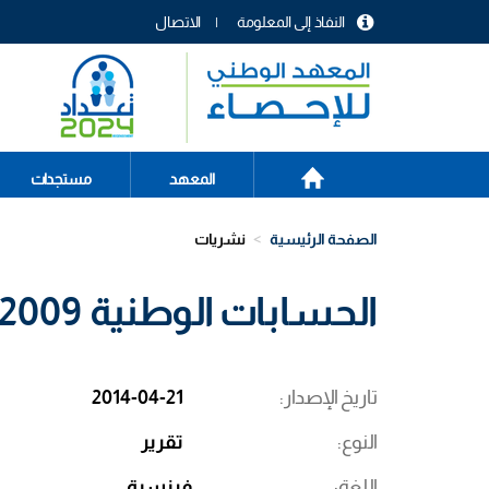
تجاوز
النفاذ إلى المعلومة
الاتصال
إلى
menu
المحتوى
header
الرئيسي
الصفحة
Main
المعهد
مستجدات
الرئيسية
navigation
الصفحة الرئيسية
نشريات
الحسابات الوطنية 2009-2013
تاريخ الإصدار
2014-04-21
النوع
تقرير
اللغة
فرنسية