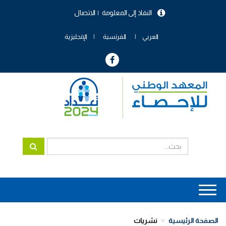
تجاوز
النفاذ إلى المعلومة
الاتصال
إلى
menu
المحتوى
header
الرئيسي
العربي
الفرنسية
الإنجليزية
Main
navigation
الصفحة الرئيسية
نشريات