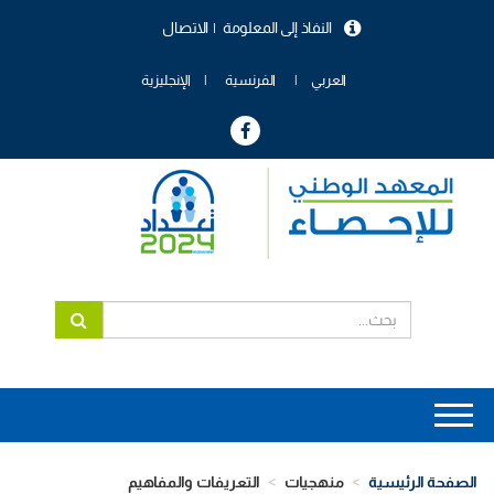
تجاوز
النفاذ إلى المعلومة
الاتصال
إلى
menu
المحتوى
header
الرئيسي
العربي
الفرنسية
الإنجليزية
Main
navigation
الصفحة الرئيسية
منهجيات
التعريفات والمفاهيم