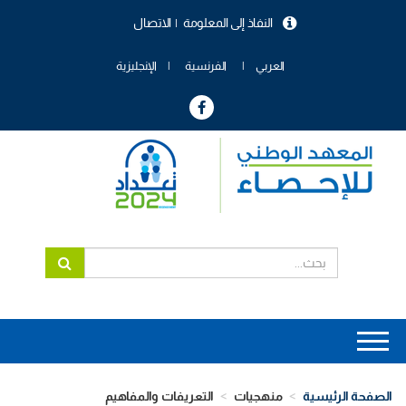
تجاوز
النفاذ إلى المعلومة
الاتصال
إلى
menu
المحتوى
header
الرئيسي
العربي
الفرنسية
الإنجليزية
Main
navigation
الصفحة الرئيسية
منهجيات
التعريفات والمفاهيم