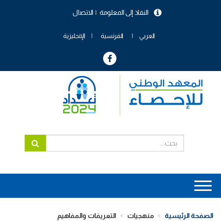
تجاوز
النفاذ إلى المعلومة
الاتصال
إلى
menu
المحتوى
header
الرئيسي
العربي
الفرنسية
الإنجليزية
Main
navigation
الصفحة الرئيسية
منهجيات
التعريفات والمفاهيم