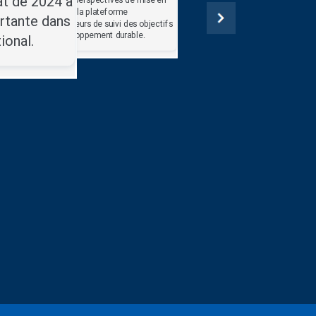
at de 2024 a
place de la plateforme
rtante dans
d’indicateurs de suivi des objectifs
Atelier
de développement durable.
ional.