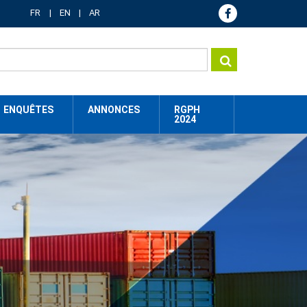
FR
EN
AR
ENQUÊTES
ANNONCES
RGPH
2024