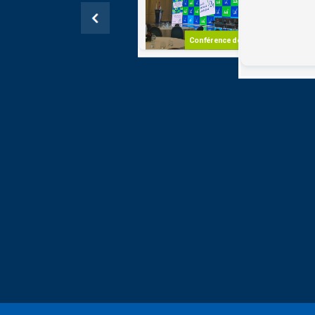
Recense
Populati
Hôte l'a
Conférence de presse