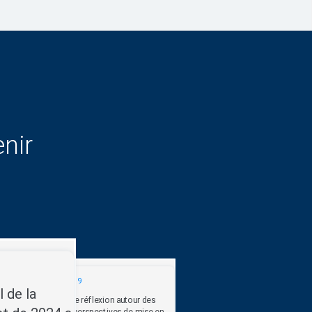
nir
10/06/2019
 de la
Atelier de réflexion autour des
défis et perspectives de mise en