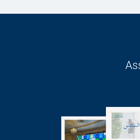
As
17-05-2
Publicat