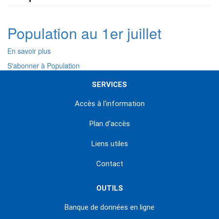
Population au 1er juillet
En savoir plus
sur
Population
S'abonner à Population
au
1er
SERVICES
juillet
Accès à l'information
Plan d'accès
Liens utiles
Contact
OUTILS
Banque de données en ligne