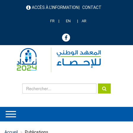
Aller
ACCÈS À L'INFORMATION
CONTACT
au
menu
contenu
header
principal
FR
EN
AR
Accueil
Publications