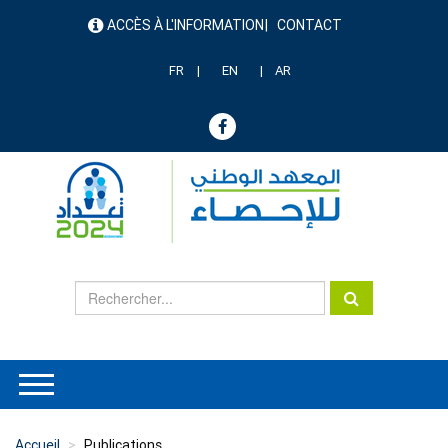
Aller
ACCÈS À L'INFORMATION
CONTACT
au
menu
contenu
header
principal
FR
EN
AR
Accueil
Publications