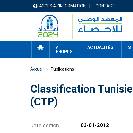
Aller
ACCÈS À L'INFORMATION
CONTACT
menu
au
contenu
header
principal
ACCUEIL
A
ACTUALITÉS
ST
PROPOS
Accueil
Publications
Classification Tunisi
(CTP)
03-01-2012
Date edition