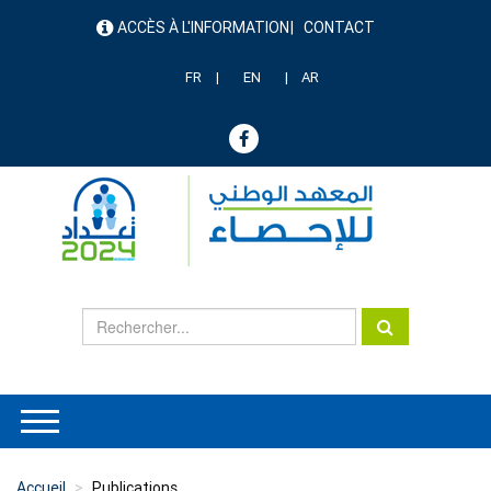
Aller
ACCÈS À L'INFORMATION
CONTACT
au
menu
contenu
header
principal
FR
EN
AR
Accueil
Publications