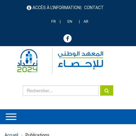
Aller
ACCÈS À L'INFORMATION
CONTACT
au
menu
contenu
header
principal
FR
EN
AR
Accueil
Publications