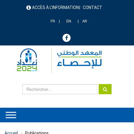
Aller
ACCÈS À L'INFORMATION
CONTACT
au
menu
contenu
header
principal
FR
EN
AR
Accueil
Publications