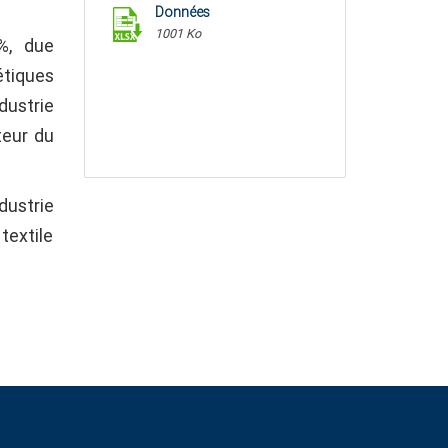
Données
1001 Ko
%, due
étiques
dustrie
teur du
dustrie
textile