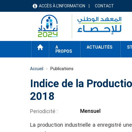
Aller
ACCÈS À L'INFORMATION
CONTACT
menu
au
contenu
header
principal
ACCUEIL
A
ACTUALITÉS
ST
PROPOS
Accueil
Publications
Indice de la Productio
2018
Mensuel
Periodicité
La production industrielle a enregistré u