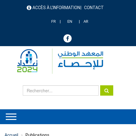
Aller
ACCÈS À L'INFORMATION
CONTACT
au
menu
contenu
header
principal
FR
EN
AR
Accueil
Publications