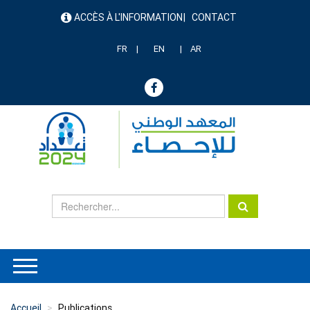
Aller
ACCÈS À L'INFORMATION
CONTACT
au
menu
contenu
header
principal
FR
EN
AR
Accueil
Publications