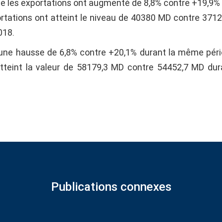
e les exportations ont augmenté de 8,8% contre +19,9%
rtations ont atteint le niveau de 40380 MD contre 371
018.
 une hausse de 6,8% contre +20,1% durant la même pér
atteint la valeur de 58179,3 MD contre 54452,7 MD dur
Publications connexes