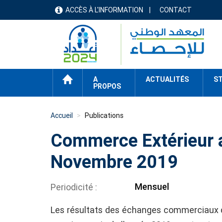
Aller
ACCÈS À L'INFORMATION
CONTACT
menu
au
contenu
header
principal
ACCUEIL
A
ACTUALITÉS
ST
PROPOS
Accueil
Publications
Commerce Extérieur a
Novembre 2019
Mensuel
Periodicité
Les résultats des échanges commerciaux de 