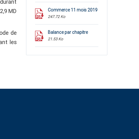
 durant
Commerce 11 mois 2019
22,9 MD
247.72 Ko
iode de
Balance par chapitre
21.53 Ko
ant les
Balance par pays
35.68 Ko