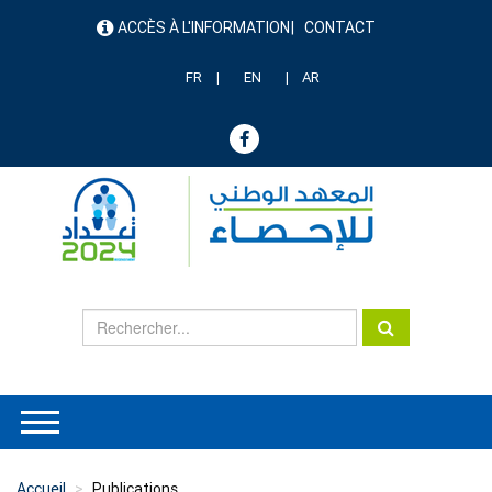
Aller
ACCÈS À L'INFORMATION
CONTACT
au
menu
contenu
header
principal
FR
EN
AR
Accueil
Publications