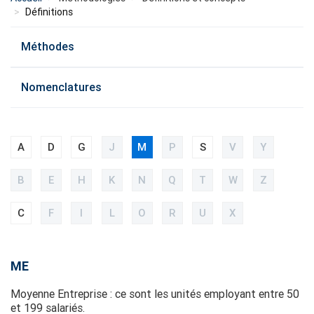
Définitions
menu
Méthodes
methode
Nomenclatures
A
D
G
J
M
P
S
V
Y
B
E
H
K
N
Q
T
W
Z
C
F
I
L
O
R
U
X
ME
Moyenne Entreprise : ce sont les unités employant entre 50
et 199 salariés.