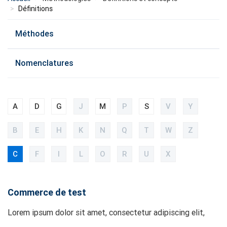
Définitions
menu
Méthodes
methode
Nomenclatures
A
D
G
J
M
P
S
V
Y
B
E
H
K
N
Q
T
W
Z
C
F
I
L
O
R
U
X
Commerce de test
Lorem ipsum dolor sit amet, consectetur adipiscing elit,