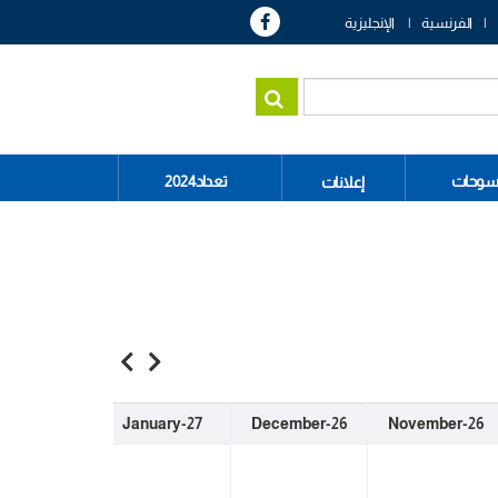
الفرنسية
الإنجليزية
سوحات
تعداد2024
إعلانات
bruary-27
January-27
December-26
November-26