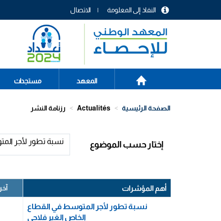
تجاوز
النفاذ إلى المعلومة
الاتصال
إلى
menu
المحتوى
header
الرئيسي
الصفحة
Main
المعهد
مستجدات
الرئيسية
navigation
الصفحة الرئيسية
Actualités
رزنامة النشر
نسبة تطور لأجر المت
إختار حسب الموضوع
أهم المؤشرات
آخر
نسبة تطور لأجر المتوسط في القطاع
الخاص الغير فلاحي