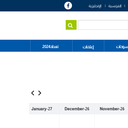
الفرنسية
الإنجليزية
سوحات
تعداد2024
إعلانات
bruary-27
January-27
December-26
November-26