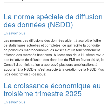
La norme spéciale de diffusion
des données (NSDD)
En savoir plus
sur
La
Les normes des diffusions des données aident à accroître l'offre
norme
de statistiques actuelles et complètes, ce qui facilite la conduite
spéciale
de politiques macroéconomiques avisées et un fonctionnement
de
efficace des marchés financiers. À l'occasion de la Huitième revue
diffusion
des initiatives de diffusion des données du FMI en février 2012, le
des
Conseil d'administration a approuvé plusieurs améliorations à
données
apporter à la NSDD et s'est associé à la création de la NSDD Plus
(NSDD)
(voir description ci-dessous).
La croissance économique au
troisième trimestre 2025
En savoir plus
sur
La