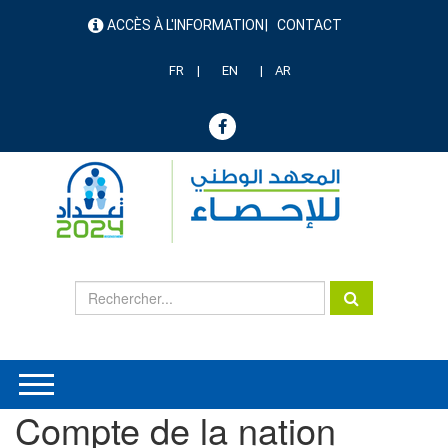
Aller
ACCÈS À L'INFORMATION
CONTACT
au
menu
contenu
header
principal
FR
EN
AR
Compte de la nation