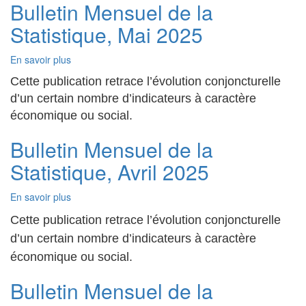
Juin,
Bulletin Mensuel de la
2025
Statistique, Mai 2025
En savoir plus
sur
Bulletin
Cette publication retrace l’évolution conjoncturelle
Mensuel
d’un certain nombre d’indicateurs à caractère
de
la
économique ou social.
Statistique,
Bulletin Mensuel de la
Mai
2025
Statistique, Avril 2025
En savoir plus
sur
Bulletin
Cette publication retrace l’évolution conjoncturelle
Mensuel
de
d’un certain nombre d’indicateurs à caractère
la
économique ou social.
Statistique,
Avril
Bulletin Mensuel de la
2025