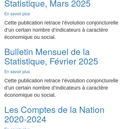
Statistique, Mars 2025
En savoir plus
sur
Bulletin
Cette publication retrace l’évolution conjoncturelle
Mensuel
d’un certain nombre d’indicateurs à caractère
de
la
économique ou social.
Statistique,
Bulletin Mensuel de la
Mars
2025
Statistique, Février 2025
En savoir plus
sur
Bulletin
Cette publication retrace l’évolution conjoncturelle
Mensuel
d’un certain nombre d’indicateurs à caractère
de
la
économique ou social.
Statistique,
Les Comptes de la Nation
Février
2025
2020-2024