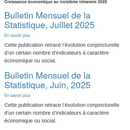
Croissance économique au troisième trimestre 2025
croissance
économique
Bulletin Mensuel de la
au
Statistique, Juillet 2025
troisième
trimestre
2025
En savoir plus
sur
Bulletin
Cette publication retrace l’évolution conjoncturelle
Mensuel
de
d’un certain nombre d’indicateurs à caractère
la
économique ou social.
Statistique,
Juillet
Bulletin Mensuel de la
2025
Statistique, Juin, 2025
En savoir plus
sur
Bulletin
Cette publication retrace l’évolution conjoncturelle
Mensuel
de
d’un certain nombre d’indicateurs à caractère
la
économique ou social.
Statistique,