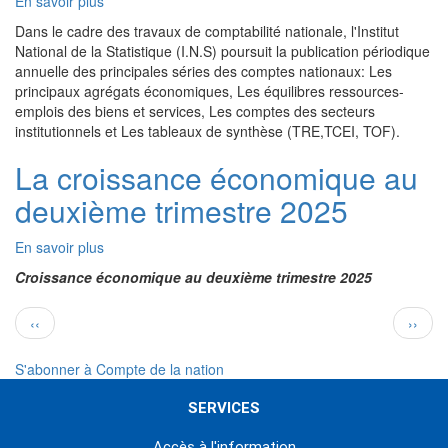
En savoir plus
sur
Les
Dans le cadre des travaux de comptabilité nationale, l'Institut
Comptes
National de la Statistique (I.N.S) poursuit la publication périodique
de
annuelle des principales séries des comptes nationaux: Les
la
principaux agrégats économiques, Les équilibres ressources-
Nation
emplois des biens et services, Les comptes des secteurs
2020-
institutionnels et Les tableaux de synthèse (TRE,TCEI, TOF).
2024
La croissance économique au
deuxième trimestre 2025
En savoir plus
sur
La
Croissance économique au deuxième trimestre 2025
croissance
économique
Pagination
Page
Page
‹‹
››
au
précédente
suivan
deuxième
trimestre
S'abonner à Compte de la nation
2025
SERVICES
Accès à l'information