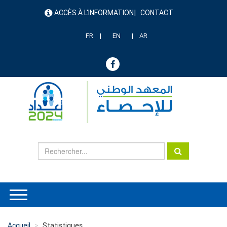
Aller
ACCÈS À L'INFORMATION
CONTACT
au
menu
contenu
header
principal
FR
EN
AR
Accueil
Statistiques