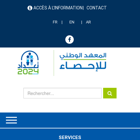
Aller
ACCÈS À L'INFORMATION
CONTACT
au
menu
contenu
header
principal
FR
EN
AR
SERVICES