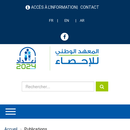
Aller
ACCÈS À L'INFORMATION
CONTACT
au
menu
contenu
header
principal
FR
EN
AR
Accueil
Publications