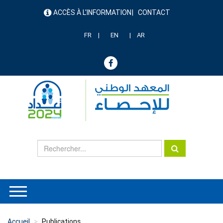
Aller
ACCÈS À L'INFORMATION
CONTACT
au
menu
contenu
header
principal
FR
EN
AR
Accueil
Publications