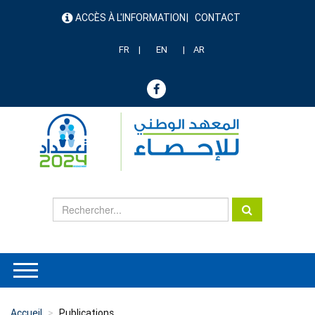
Aller
ACCÈS À L'INFORMATION
CONTACT
au
menu
contenu
header
principal
FR
EN
AR
Accueil
Publications