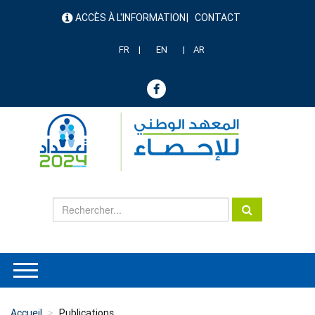
Aller
ACCÈS À L'INFORMATION
CONTACT
au
menu
contenu
header
principal
FR
EN
AR
Accueil
Publications