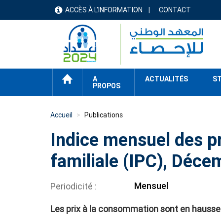
Aller
ACCÈS À L'INFORMATION
CONTACT
menu
au
contenu
header
principal
ACCUEIL
A
ACTUALITÉS
ST
PROPOS
Accueil
Publications
Indice mensuel des p
familiale (IPC), Déc
Mensuel
Periodicité
Les prix à la consommation sont en hausse