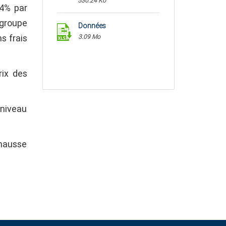
530.24 Ko
.4% par
 groupe
Données
s frais
3.09 Mo
rix des
 niveau
 hausse