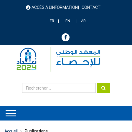
Aller
ACCÈS À L'INFORMATION
CONTACT
au
menu
contenu
header
principal
FR
EN
AR
Accueil
Publications