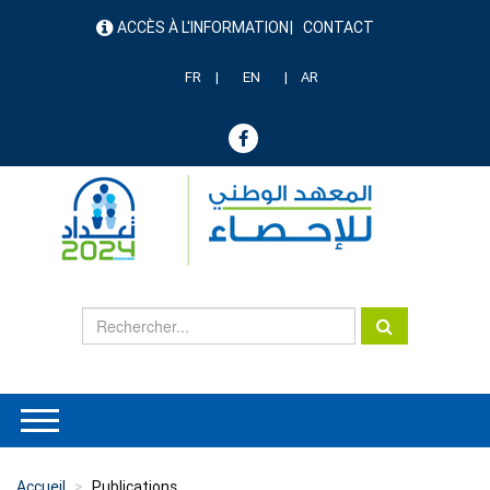
Aller
ACCÈS À L'INFORMATION
CONTACT
au
menu
contenu
header
principal
FR
EN
AR
Accueil
Publications