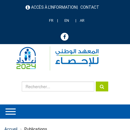
Aller
ACCÈS À L'INFORMATION
CONTACT
au
menu
contenu
header
principal
FR
EN
AR
Accueil
Publications